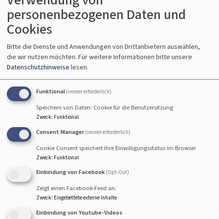
Hallstadt
Johanneskirche Hallstadt
personenbezogenen Daten und
Cookies
Bitte die Dienste und Anwendungen von Drittanbietern auswählen,
die wir nutzen möchten.
Für weitere Informationen bitte unsere
So, 16.8. 10 Uhr
Datenschutzhinweise
lesen.
Gottesdienst - anschließend Kirchenkaffee
Lektor Koch und Rabbinerin Deusel
Funktional
(immer erforderlich)
Hallstadt
Johanneskirche Hallstadt
Speichern von Daten: Cookie für die Benutzersitzung
Zweck
:
Funktional
Consent Manager
(immer erforderlich)
Cookie Consent speichert Ihre Einwilligungsstatus im Browser
So, 23.8. 10 Uhr
Zweck
:
Funktional
Gottesdienst - anschließend Kirchenkaffee
Einbindung von Facebook
(Opt-Out)
Lektorin Herold
Hallstadt
Johanneskirche Hallstadt
Zeigt einen Facebook-Feed an.
Zweck
:
Eingebettete externe Inhalte
Einbindung von Youtube-Videos