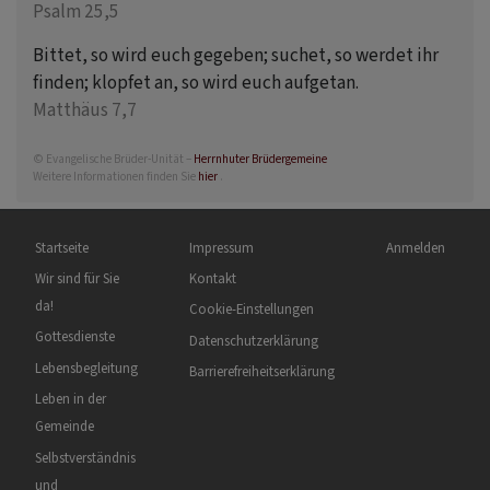
Psalm 25,5
Bittet, so wird euch gegeben; suchet, so werdet ihr
finden; klopfet an, so wird euch aufgetan.
Matthäus 7,7
© Evangelische Brüder-Unität –
Herrnhuter Brüdergemeine
Weitere Informationen finden Sie
hier
.
Hauptnavigation
Fußbereichsmenü
Benutzermenü
Startseite
Impressum
Anmelden
Wir sind für Sie
Kontakt
da!
Cookie-Einstellungen
Gottesdienste
Datenschutzerklärung
Lebensbegleitung
Barrierefreiheitserklärung
Leben in der
Gemeinde
Selbstverständnis
und