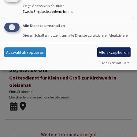
Zeigt Videos von Youtube
So, 30.8. 10 Uhr
Zweck
:
Eingebettete externe Inhalte
Gottesdienst - anschließend Kirchenkaffee
Alle Dienste umschalten
Lektorin i.A.Teske
Hallstadt
Johanneskirche Hallstadt
Diesen Schalter nutzen, um alle Dienste zu aktivieren/deaktivieren.
Auswahl akzeptieren
Alle akzeptieren
Realisiert mit Klaro!
So, 6.9. 10 Uhr
Gottesdienst für Klein und Groß zur Kirchweih in
Gleisenau
Pfrin.Schimmel
Ebelsbach-Gleisenau
Kirche Gleisenau
Weitere Termine anzeigen