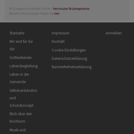
© Evangelische Brüder-Unität –
Herrnhuter Brüdergemeine
Weitere Informationen finden Sie
hier
.
Hauptnavigation
Fußbereichsmenü
Benutzermenü
Startseite
Impressum
Anmelden
Wir sind für Sie
Kontakt
da!
Cookie-Einstellungen
Gottesdienste
Datenschutzerklärung
Lebensbegleitung
Barrierefreiheitserklärung
Leben in der
Gemeinde
Selbstverständnis
und
Schutzkonzept
Blick über den
Kirchturm
Musik und