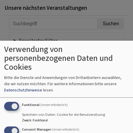
Unsere nächsten Veranstaltungen
Erweiterter Filter
Verwendung von
personenbezogenen Daten und
Fr, 7.8. 9:30 Uhr
Cookies
Gottesdienst
Pfrin. Wittmann-Schlechtweg
Bitte die Dienste und Anwendungen von Drittanbietern auswählen,
Oberhaid
Seniorenzentrum Oberhaid
die wir nutzen möchten.
Für weitere Informationen bitte unsere
Datenschutzhinweise
lesen.
Funktional
(immer erforderlich)
Fr, 7.8. 10:30 Uhr
Speichern von Daten: Cookie für die Benutzersitzung
Gottesdienst
Zweck
:
Funktional
Pfr. Schlechtweg
Consent Manager
(immer erforderlich)
Breitengüßbach
Seniorenzentrum Breitengüßbach