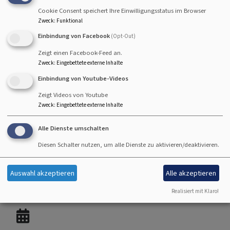
Cookie Consent speichert Ihre Einwilligungsstatus im Browser
Zweck
:
Funktional
Einbindung von Facebook
(Opt-Out)
Zeigt einen Facebook-Feed an.
Fr, 7.8. 15 Uhr
Zweck
:
Eingebettete externe Inhalte
Gottesdienst
Einbindung von Youtube-Videos
Pfrin. Wittmann-Schlechtweg
Hallstadt
Seniorenzentrum St. Kilian-Caritas
Zeigt Videos von Youtube
Zweck
:
Eingebettete externe Inhalte
Alle Dienste umschalten
Diesen Schalter nutzen, um alle Dienste zu aktivieren/deaktivieren.
So, 9.8. 10 Uhr
Gottesdienst mit Abendmahl - anschließend
Auswahl akzeptieren
Alle akzeptieren
Kirchenkaffee
Realisiert mit Klaro!
Prädikantin Susanne Freund
Hallstadt
Johanneskirche Hallstadt