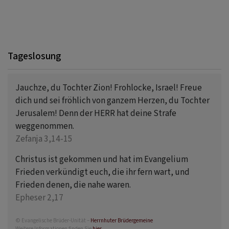
Tageslosung
Jauchze, du Tochter Zion! Frohlocke, Israel! Freue
dich und sei fröhlich von ganzem Herzen, du Tochter
Jerusalem! Denn der HERR hat deine Strafe
weggenommen.
Zefanja 3,14-15
Christus ist gekommen und hat im Evangelium
Frieden verkündigt euch, die ihr fern wart, und
Frieden denen, die nahe waren.
Epheser 2,17
© Evangelische Brüder-Unität –
Herrnhuter Brüdergemeine
Weitere Informationen finden Sie
hier
.