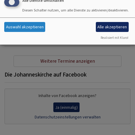
Alle Dienste umschalten
So, 16.8. 10 Uhr
Diesen Schalter nutzen, um alle Dienste zu aktivieren/deaktivieren.
Gottesdienst - anschließend Kirchenkaffee
Lektor Koch und Rabbinerin Deusel
Hallstadt
Johanneskirche Hallstadt
Auswahl akzeptieren
Alle akzeptieren
Realisiert mit Klaro!
Weitere Termine anzeigen
Die Johanneskirche auf Facebook
Inhalte von Facebook anzeigen?
Ja (einmalig)
Datenschutzeinstellungen verwalten