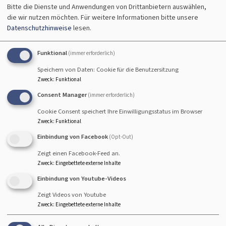
Bitte die Dienste und Anwendungen von Drittanbietern auswählen,
die wir nutzen möchten.
Für weitere Informationen bitte unsere
Datenschutzhinweise
lesen.
Fr, 7.8. 15 Uhr
Gottesdienst
Funktional
(immer erforderlich)
Pfrin. Wittmann-Schlechtweg
Hallstadt
Seniorenzentrum St. Kilian-Caritas
Speichern von Daten: Cookie für die Benutzersitzung
Zweck
:
Funktional
Consent Manager
(immer erforderlich)
Cookie Consent speichert Ihre Einwilligungsstatus im Browser
Zweck
:
Funktional
So, 9.8. 10 Uhr
Einbindung von Facebook
(Opt-Out)
Gottesdienst mit Abendmahl - anschließend
Zeigt einen Facebook-Feed an.
Kirchenkaffee
Zweck
:
Eingebettete externe Inhalte
Prädikantin Susanne Freund
Hallstadt
Johanneskirche Hallstadt
Einbindung von Youtube-Videos
Zeigt Videos von Youtube
Zweck
:
Eingebettete externe Inhalte