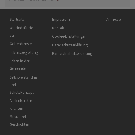
Hauptnavigation
Fußbereichsmenü
Benutzermenü
Startseite
Impressum
Anmelden
Wir sind für Sie
Kontakt
da!
Cookie-Einstellungen
Gottesdienste
Datenschutzerklärung
Lebensbegleitung
Barrierefreiheitserklärung
Leben in der
Gemeinde
Selbstverständnis
und
Schutzkonzept
Blick über den
Kirchturm
Musik und
Geschichten