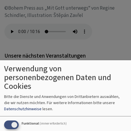
©Bohem Press aus „Mit Gott unterwegs“ von Regine
Schindler, Illustration: Štěpán Zavřel
Unsere nächsten Veranstaltungen
Verwendung von
personenbezogenen Daten und
Cookies
Erweiterter Filter
Bitte die Dienste und Anwendungen von Drittanbietern auswählen,
die wir nutzen möchten.
Für weitere Informationen bitte unsere
So, 16.8. 10 Uhr
Datenschutzhinweise
lesen.
Gottesdienst - anschließend Kirchenkaffee
Lektor Koch und Rabbinerin Deusel
Funktional
(immer erforderlich)
Hallstadt
Johanneskirche Hallstadt