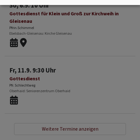
So, 6.9. 10 Uhr
Gottesdienst für Klein und Groß zur Kirchweih in
Gleisenau
Pfrin.Schimmel
Ebelsbach-Gleisenau
Kirche Gleisenau
Fr, 11.9. 9:30 Uhr
Gottesdienst
Pfr. Schlechtweg
Oberhaid
Seniorenzentrum Oberhaid
Weitere Termine anzeigen