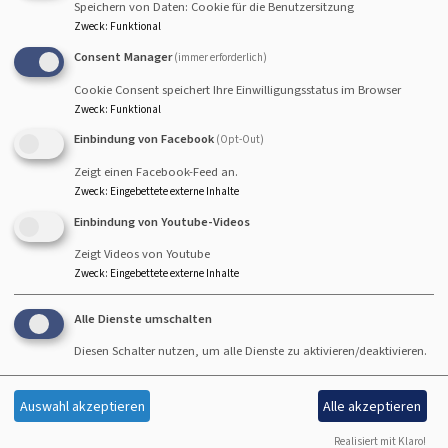
Speichern von Daten: Cookie für die Benutzersitzung
Zweck
:
Funktional
Consent Manager
(immer erforderlich)
Cookie Consent speichert Ihre Einwilligungsstatus im Browser
So, 23.8. 10 Uhr
Zweck
:
Funktional
Gottesdienst - anschließend Kirchenkaffee
Einbindung von Facebook
(Opt-Out)
Lektorin Herold
Hallstadt
Johanneskirche Hallstadt
Zeigt einen Facebook-Feed an.
Zweck
:
Eingebettete externe Inhalte
Einbindung von Youtube-Videos
Zeigt Videos von Youtube
Zweck
:
Eingebettete externe Inhalte
So, 30.8. 10 Uhr
Gottesdienst - anschließend Kirchenkaffee
Alle Dienste umschalten
Lektorin i.A.Teske
Hallstadt
Johanneskirche Hallstadt
Diesen Schalter nutzen, um alle Dienste zu aktivieren/deaktivieren.
Auswahl akzeptieren
Alle akzeptieren
Realisiert mit Klaro!