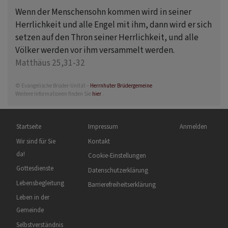
Wenn der Menschensohn kommen wird in seiner
Herrlichkeit und alle Engel mit ihm, dann wird er sich
setzen auf den Thron seiner Herrlichkeit, und alle
Völker werden vor ihm versammelt werden.
Matthäus 25,31-32
© Evangelische Brüder-Unität –
Herrnhuter Brüdergemeine
Weitere Informationen finden Sie
hier
.
Hauptnavigation
Fußbereichsmenü
Benutzermenü
Startseite
Impressum
Anmelden
Wir sind für Sie
Kontakt
da!
Cookie-Einstellungen
Gottesdienste
Datenschutzerklärung
Lebensbegleitung
Barrierefreiheitserklärung
Leben in der
Gemeinde
Selbstverständnis