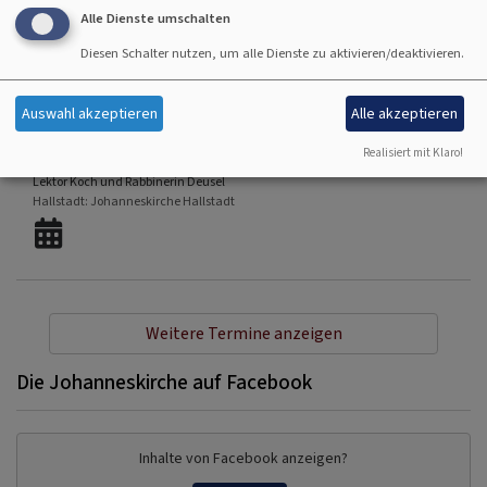
Hallstadt
Johanneskirche Hallstadt
Alle Dienste umschalten
Diesen Schalter nutzen, um alle Dienste zu aktivieren/deaktivieren.
Auswahl akzeptieren
Alle akzeptieren
So, 16.8. 10 Uhr
Realisiert mit Klaro!
Gottesdienst - anschließend Kirchenkaffee
Lektor Koch und Rabbinerin Deusel
Hallstadt
Johanneskirche Hallstadt
Weitere Termine anzeigen
Die Johanneskirche auf Facebook
Inhalte von Facebook anzeigen?