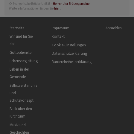
© Evangelische Brüder-Unität –
Herrnhuter Brüdergemeine
Weitere Informationen finden Sie
hier
.
Hauptnavigation
Fußbereichsmenü
Benutzermenü
Startseite
Impressum
Anmelden
Wir sind für Sie
Kontakt
da!
Cookie-Einstellungen
Gottesdienste
Datenschutzerklärung
Lebensbegleitung
Barrierefreiheitserklärung
Leben in der
Gemeinde
Selbstverständnis
und
Schutzkonzept
Blick über den
Kirchturm
Musik und
Geschichten