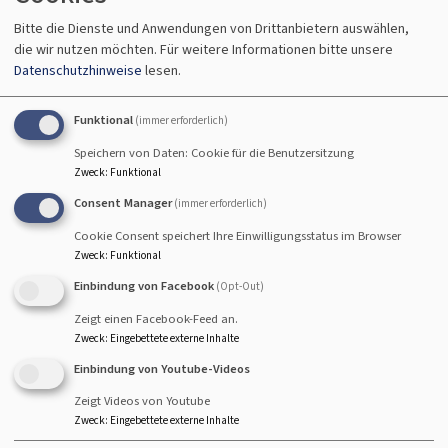
Gottesdienst
Bitte die Dienste und Anwendungen von Drittanbietern auswählen,
Pfr. Schlechtweg
die wir nutzen möchten.
Für weitere Informationen bitte unsere
Breitengüßbach
Seniorenzentrum Breitengüßbach
Datenschutzhinweise
lesen.
Funktional
(immer erforderlich)
Speichern von Daten: Cookie für die Benutzersitzung
Fr, 7.8. 15 Uhr
Zweck
:
Funktional
Gottesdienst
Consent Manager
(immer erforderlich)
Pfrin. Wittmann-Schlechtweg
Cookie Consent speichert Ihre Einwilligungsstatus im Browser
Hallstadt
Seniorenzentrum St. Kilian-Caritas
Zweck
:
Funktional
Einbindung von Facebook
(Opt-Out)
Zeigt einen Facebook-Feed an.
Zweck
:
Eingebettete externe Inhalte
So, 9.8. 10 Uhr
Einbindung von Youtube-Videos
Gottesdienst mit Abendmahl - anschließend
Zeigt Videos von Youtube
Kirchenkaffee
Zweck
:
Eingebettete externe Inhalte
Prädikantin Susanne Freund