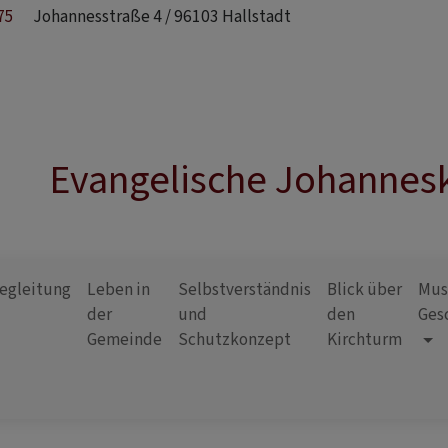
75
Johannesstraße 4 / 96103 Hallstadt
Evangelische Johannesk
egleitung
Leben in
Selbstverständnis
Blick über
Mus
der
und
den
Ges
Gemeinde
Schutzkonzept
Kirchturm