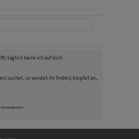
ft; täglich harre ich auf dich.
n; suchet, so werdet ihr finden; klopfet an,
r Brüdergemeine
nutzermenü