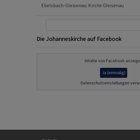
Ebelsbach-Gleisenau
Kirche Gleisenau
Die Johanneskirche auf Facebook
Inhalte von Facebook anzeig
Ja (einmalig)
Datenschutzeinstellungen verw
Hauptnavigation