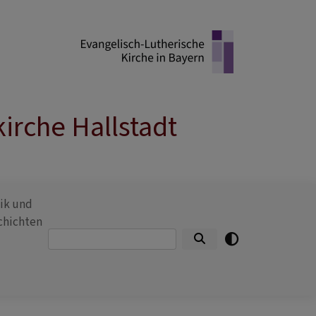
irche Hallstadt
ik und
chichten
Suche