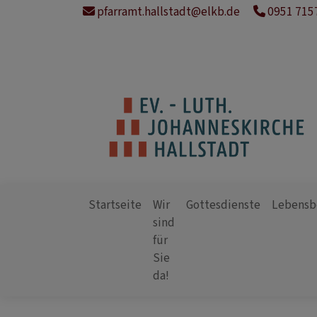
Direkt
pfarramt.hallstadt@elkb.de
0951 715
zum
Inhalt
Startseite
Wir
Gottesdienste
Lebensb
sind
für
Hauptnavigation
Sie
da!