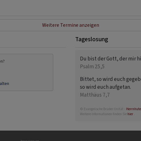
Weitere Termine anzeigen
Tageslosung
Du bist der Gott, der mir hil
en?
Psalm 25,5
Bittet, so wird euch gegebe
alten
so wird euch aufgetan.
Matthäus 7,7
© Evangelische Brüder-Unität –
Herrnhute
Weitere Informationen finden Sie
hier
.
Fußbereichsmenü
Be