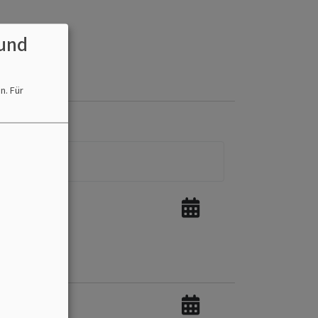
und
en.
Für