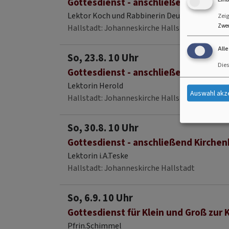
Gottesdienst - anschließend Kirchen
Lektor Koch und Rabbinerin Deusel
Zei
Zwe
Hallstadt
Johanneskirche Hallstadt
All
So, 23.8. 10 Uhr
Dies
Gottesdienst - anschließend Kirchen
Lektorin Herold
Auswahl akz
Hallstadt
Johanneskirche Hallstadt
So, 30.8. 10 Uhr
Gottesdienst - anschließend Kirchen
Lektorin i.A.Teske
Hallstadt
Johanneskirche Hallstadt
So, 6.9. 10 Uhr
Gottesdienst für Klein und Groß zur 
Pfrin.Schimmel