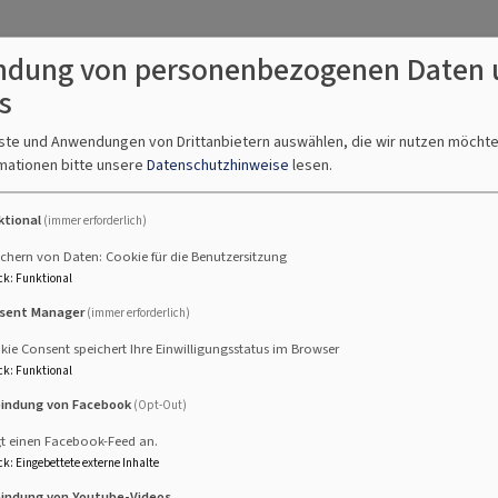
dung von personenbezogenen Daten 
s
nste und Anwendungen von Drittanbietern auswählen, die wir nutzen möcht
mationen bitte unsere
Datenschutzhinweise
lesen.
ktional
(immer erforderlich)
chern von Daten: Cookie für die Benutzersitzung
ck
:
Funktional
sent Manager
(immer erforderlich)
ließend Kirchenkaffee
ie Consent speichert Ihre Einwilligungsstatus im Browser
ck
:
Funktional
bindung von Facebook
(Opt-Out)
gt einen Facebook-Feed an.
ck
:
Eingebettete externe Inhalte
bindung von Youtube-Videos