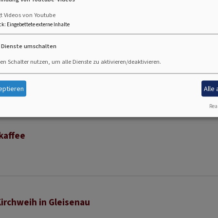
kaffee
gt Videos von Youtube
ck
:
Eingebettete externe Inhalte
e Dienste umschalten
en Schalter nutzen, um alle Dienste zu aktivieren/deaktivieren.
kaffee
eptieren
Alle
Real
kaffee
Kirchweih in Gleisenau