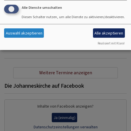
Alle Dienste umschalten
So, 30.8. 10 Uhr
Diesen Schalter nutzen, um alle Dienste zu aktivieren/deaktivieren.
Gottesdienst - anschließend Kirchenkaffee
Lektorin i.A.Teske
Auswahl akzeptieren
Alle akzeptieren
Hallstadt
Johanneskirche Hallstadt
Realisiert mit Klaro!
Weitere Termine anzeigen
Die Johanneskirche auf Facebook
Inhalte von Facebook anzeigen?
Ja (einmalig)
Datenschutzeinstellungen verwalten