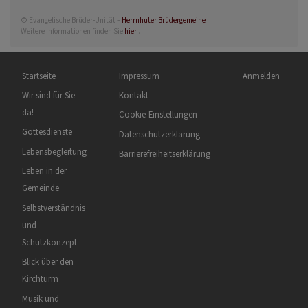
© Evangelische Brüder-Unität –
Herrnhuter Brüdergemeine
Weitere Informationen finden Sie
hier
.
Hauptnavigation
Fußbereichsmenü
Benutzermenü
Startseite
Impressum
Anmelden
Wir sind für Sie
Kontakt
da!
Cookie-Einstellungen
Gottesdienste
Datenschutzerklärung
Lebensbegleitung
Barrierefreiheitserklärung
Leben in der
Gemeinde
Selbstverständnis
und
Schutzkonzept
Blick über den
Kirchturm
Musik und