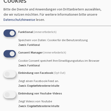
Cookies
Prädikantin Susanne Freund
Hallstadt
Johanneskirche Hallstadt
Bitte die Dienste und Anwendungen von Drittanbietern auswählen,
die wir nutzen möchten.
Für weitere Informationen bitte unsere
Datenschutzhinweise
lesen.
Funktional
(immer erforderlich)
So, 16.8. 10 Uhr
Speichern von Daten: Cookie für die Benutzersitzung
Gottesdienst - anschließend Kirchenkaffee
Zweck
:
Funktional
Lektor Koch und Rabbinerin Deusel
Hallstadt
Johanneskirche Hallstadt
Consent Manager
(immer erforderlich)
Cookie Consent speichert Ihre Einwilligungsstatus im Browser
Zweck
:
Funktional
Einbindung von Facebook
(Opt-Out)
So, 23.8. 10 Uhr
Zeigt einen Facebook-Feed an.
Zweck
:
Eingebettete externe Inhalte
Gottesdienst - anschließend Kirchenkaffee
Lektorin Herold
Einbindung von Youtube-Videos
Hallstadt
Johanneskirche Hallstadt
Zeigt Videos von Youtube
Zweck
:
Eingebettete externe Inhalte