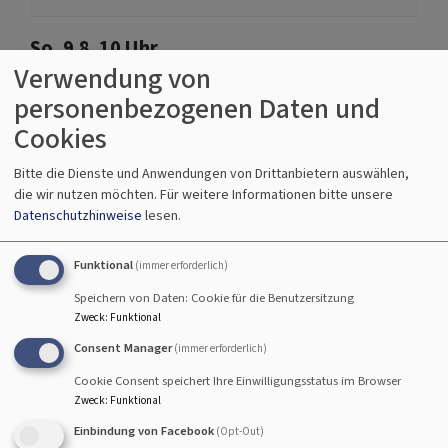
So, 9.8. 10 Uhr
Verwendung von
Gottesdienst mit Abendmahl - anschließend
Kirchenkaffee
personenbezogenen Daten und
Prädikantin Susanne Freund
Cookies
Hallstadt
Johanneskirche Hallstadt
Bitte die Dienste und Anwendungen von Drittanbietern auswählen,
die wir nutzen möchten.
Für weitere Informationen bitte unsere
Datenschutzhinweise
lesen.
So, 16.8. 10 Uhr
Funktional
(immer erforderlich)
Gottesdienst - anschließend Kirchenkaffee
Speichern von Daten: Cookie für die Benutzersitzung
Lektor Koch und Rabbinerin Deusel
Zweck
:
Funktional
Hallstadt
Johanneskirche Hallstadt
Consent Manager
(immer erforderlich)
Cookie Consent speichert Ihre Einwilligungsstatus im Browser
Zweck
:
Funktional
Einbindung von Facebook
(Opt-Out)
So, 23.8. 10 Uhr