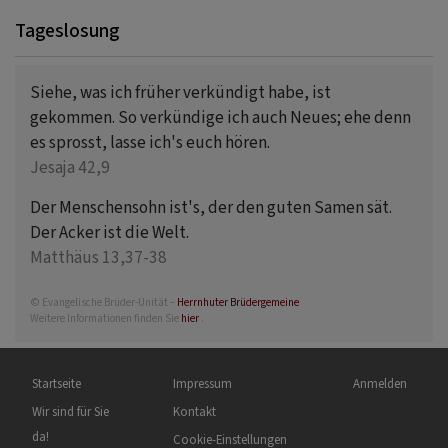
Tageslosung
Siehe, was ich früher verkündigt habe, ist
gekommen. So verkündige ich auch Neues; ehe denn
es sprosst, lasse ich's euch hören.
Jesaja 42,9
Der Menschensohn ist's, der den guten Samen sät.
Der Acker ist die Welt.
Matthäus 13,37-38
© Evangelische Brüder-Unität –
Herrnhuter Brüdergemeine
Weitere Informationen finden Sie
hier
.
Hauptnavigation
Fußbereichsmenü
Benutzermenü
Startseite
Impressum
Anmelden
Wir sind für Sie
Kontakt
da!
Cookie-Einstellungen