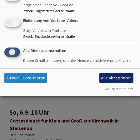
Zeigt einen Facebook-Feed an.
Gottesdienst - anschließend Kirchenkaffee
Zweck
:
Eingebettete externe Inhalte
Lektorin Herold
Hallstadt
Johanneskirche Hallstadt
Einbindung von Youtube-Videos
Zeigt Videos von Youtube
Zweck
:
Eingebettete externe Inhalte
Alle Dienste umschalten
So, 30.8. 10 Uhr
Diesen Schalter nutzen, um alle Dienste zu aktivieren/deaktivieren.
Gottesdienst - anschließend Kirchenkaffee
Lektorin i.A.Teske
Hallstadt
Johanneskirche Hallstadt
Auswahl akzeptieren
Alle akzeptieren
Realisiert mit Klaro!
So, 6.9. 10 Uhr
Gottesdienst für Klein und Groß zur Kirchweih in
Gleisenau
Pfrin.Schimmel