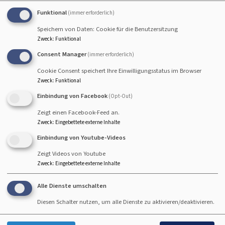
Funktional
(immer erforderlich)
So, 9.8. 10 Uhr
Speichern von Daten: Cookie für die Benutzersitzung
Gottesdienst mit Abendmahl - anschließend
Zweck
:
Funktional
Kirchenkaffee
Consent Manager
(immer erforderlich)
Prädikantin Susanne Freund
Hallstadt
Johanneskirche Hallstadt
Cookie Consent speichert Ihre Einwilligungsstatus im Browser
Zweck
:
Funktional
Einbindung von Facebook
(Opt-Out)
Zeigt einen Facebook-Feed an.
So, 16.8. 10 Uhr
Zweck
:
Eingebettete externe Inhalte
Einbindung von Youtube-Videos
Gottesdienst - anschließend Kirchenkaffee
Lektor Koch und Rabbinerin Deusel
Zeigt Videos von Youtube
Hallstadt
Johanneskirche Hallstadt
Zweck
:
Eingebettete externe Inhalte
Alle Dienste umschalten
Diesen Schalter nutzen, um alle Dienste zu aktivieren/deaktivieren.
So, 23.8. 10 Uhr