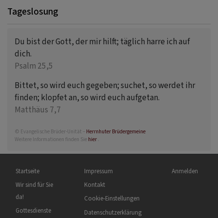
Tageslosung
Du bist der Gott, der mir hilft; täglich harre ich auf
dich.
Psalm 25,5
Bittet, so wird euch gegeben; suchet, so werdet ihr
finden; klopfet an, so wird euch aufgetan.
Matthäus 7,7
© Evangelische Brüder-Unität –
Herrnhuter Brüdergemeine
Weitere Informationen finden Sie
hier
.
Hauptnavigation
Fußbereichsmenü
Benutzermenü
Startseite
Impressum
Anmelden
Wir sind für Sie
Kontakt
da!
Cookie-Einstellungen
Gottesdienste
Datenschutzerklärung