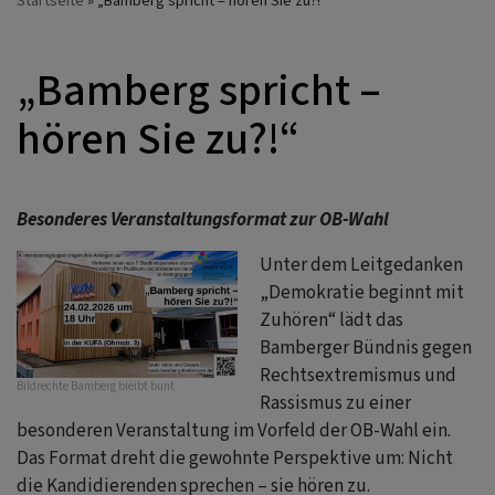
Startseite
„Bamberg spricht – hören Sie zu?!“
„Bamberg spricht –
hören Sie zu?!“
Besonderes Veranstaltungsformat zur OB-Wahl
Unter dem Leitgedanken
„Demokratie beginnt mit
Zuhören“ lädt das
Bamberger Bündnis gegen
Rechtsextremismus und
Bildrechte
Bamberg bleibt bunt
Rassismus zu einer
besonderen Veranstaltung im Vorfeld der OB-Wahl ein.
Das Format dreht die gewohnte Perspektive um: Nicht
die Kandidierenden sprechen – sie hören zu.